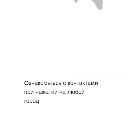
8 (707) 611-97-25
Даур
-
SAMAL SHAI
8 (701) 309-65-67
Казбек
Ознакомьтесь с контактами
при нажатии на любой
город