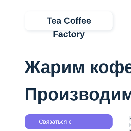
Tea Coffee
Factory
Жарим коф
Производи
чай
Связаться с
менеджером