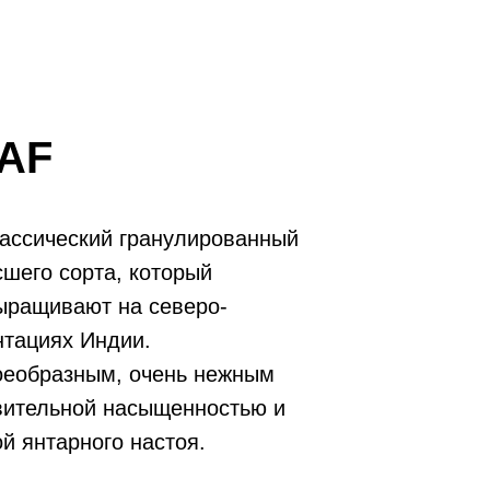
AF
лассический гранулированный
шего сорта, который
ыращивают на северо-
нтациях Индии.
оеобразным, очень нежным
вительной насыщенностью и
й янтарного настоя.