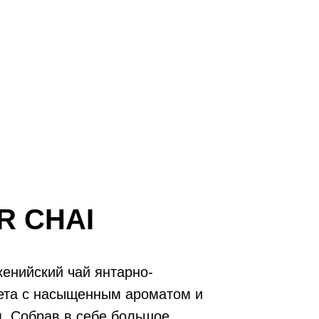
R CHAI
енийский чай янтарно-
вета с насыщенным ароматом и
м. Собрав в себе большое