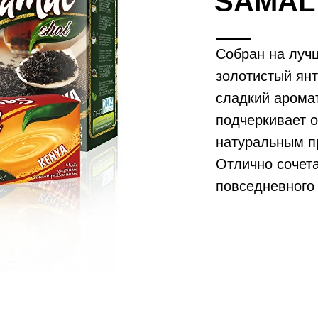
SAMAL
Собран на луч
золотистый ян
сладкий арома
подчеркивает о
натуральным п
Отлично сочет
повседневного 