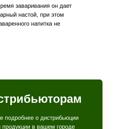
время заваривания он дает
арный настой, при этом
аваренного напитка не
стрибьюторам
е подробнее о дистрибьюции
 продукции в вашем городе