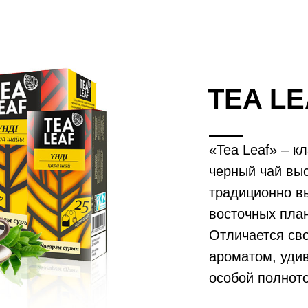
TEA LE
«Tea Leaf» – к
черный чай выс
традиционно в
восточных пла
Отличается св
ароматом, уди
особой полното