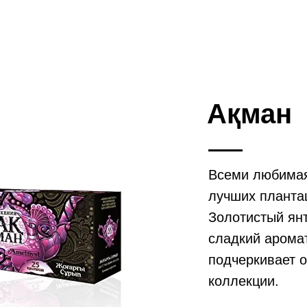
Ақман
Всеми любимая
лучших планта
Золотистый ян
сладкий арома
подчеркивает 
коллекции.