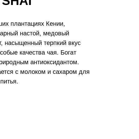
 SHAI
ших плантациях Кении,
тарный настой, медовый
т, насыщенный терпкий вкус
собые качества чая. Богат
риродным антиоксидантом.
ается с молоком и сахаром для
питья.