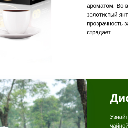
ароматом. Во 
золотистый янт
прозрачность з
страдает.
Ди
Узнайт
чайной